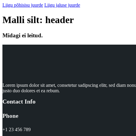
Liigu põhisisu juurde
Liigu jaluse juurde
Malli silt:
header
Midagi ei leitud.
Lorem ipsum dolor sit amet, consetetur sadipscing elitr, sed diam no
justo duo dolores et ea rebum.
Contact Info
Phone
+1 23 456 789